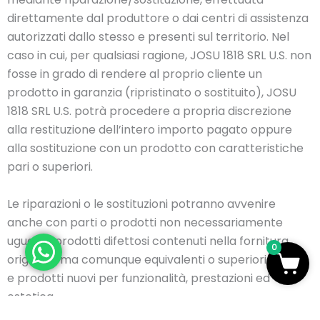
direttamente dal produttore o dai centri di assistenza
autorizzati dallo stesso e presenti sul territorio. Nel
caso in cui, per qualsiasi ragione, JOSU 1818 SRL U.S. non
fosse in grado di rendere al proprio cliente un
prodotto in garanzia (ripristinato o sostituito), JOSU
1818 SRL U.S. potrà procedere a propria discrezione
alla restituzione dell’intero importo pagato oppure
alla sostituzione con un prodotto con caratteristiche
pari o superiori.
Le riparazioni o le sostituzioni potranno avvenire
anche con parti o prodotti non necessariamente
uguali ai prodotti difettosi contenuti nella fornitura
0
originale, ma comunque equivalenti o superiori a parti
e prodotti nuovi per funzionalità, prestazioni ed
estetica.