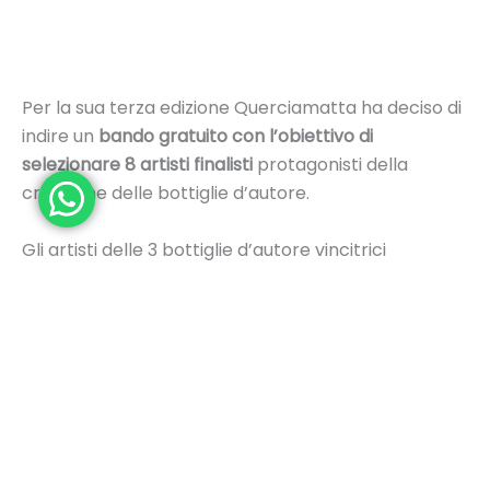
Per la sua terza edizione Querciamatta ha deciso di
indire un
bando gratuito con l’obiettivo di
selezionare 8 artisti finalisti
protagonisti della
creazione delle bottiglie d’autore.
Gli artisti delle 3 bottiglie d’autore vincitrici
riceveranno un premio e il primo classificato
vincerà l’opportunità di raccontarsi su
exibart
,
testata giornalistica di informazione dedicata al
mondo dell’arte in ogni sua sfumatura.
Novità. Quest’anno Tenuta Querciamatta apre le
porte al pubblico e i biglietti di ingresso sono già
disponibile fino ad esaurimento posti.