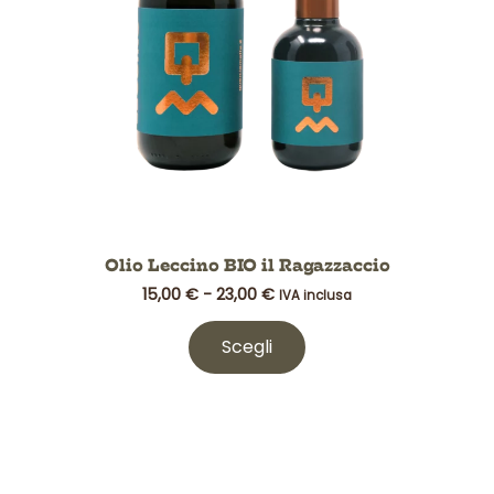
essere
scelte
nella
pagina
del
prodotto
Olio Leccino BIO il Ragazzaccio
15,00
€
-
23,00
€
IVA inclusa
Scegli
Fascia
Questo
di
prodotto
prezzo: