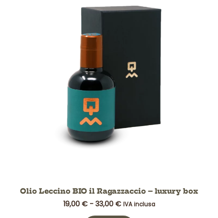
da
ha
19,00 €
più
a
varianti.
33,00 €
Le
opzioni
possono
essere
scelte
nella
pagina
del
prodotto
Olio Leccino BIO il Ragazzaccio – luxury box
19,00
€
-
33,00
€
IVA inclusa