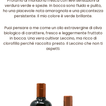
Profumo di mandorla fresca con lievi sensazioni di
verdura verde e spezie. In bocca sono fluido e pulito,
ho una piacevole nota amarognola e una piccantezza
persistente. Il mio colore è verde brillante.
Puoi pensare a me come un olio extravergine di oliva
biologico di carattere, fresco e leggermente fruttato
in bocca. Una vera cultivar Leccino, ma ricco di
clorofilla perché raccolto presto. Il Leccino che non ti
aspetti.
Fascia
Questo
di
prodotto
prezzo:
da
ha
15,00 €
più
a
varianti.
23,00 €
Le
opzioni
possono